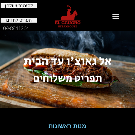
להזמנת שולחן
תפריט לחגים
09-8841264
אל גאוצ'ו עד הבית
תפריט משלוחים
מנות ראשונות