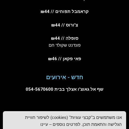
קראמבל תפוחים // ₪44
צ'ורוס // ₪44
סופלה // ₪44
פונדנט שקולד חם
פאי פקאן // ₪46
חדש - אירועים
שף אל גאוצ'ו אצלך בבית
054-5670600
מדיניות פרטיות
אנו משתמשים ב"קבצי עוגיות" (cookies) לשיפור חוויית
מסעדות בנתניה
|
מסעדה לאירוע בנתניה
|
הגלישה והתאמת תוכן. לפרטים נוספים – עיינו
מסעדות בשרים בשרון