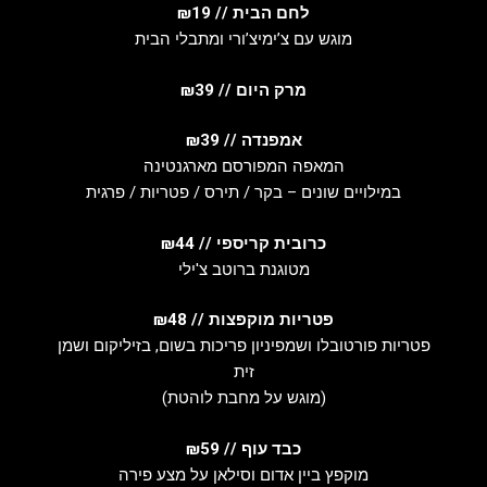
לחם הבית // ₪19
מוגש עם צ’ימיצ’ורי ומתבלי הבית
מרק היום // ₪39
אמפנדה // ₪39
המאפה המפורסם מארגנטינה
במילויים שונים – בקר / תירס / פטריות / פרגית
כרובית קריספי // ₪44
מטוגנת ברוטב צ'ילי
פטריות מוקפצות // ₪48
פטריות פורטובלו ושמפיניון פריכות בשום, בזיליקום ושמן
זית
(מוגש על מחבת לוהטת)
כבד עוף // ₪59
מוקפץ ביין אדום וסילאן על מצע פירה